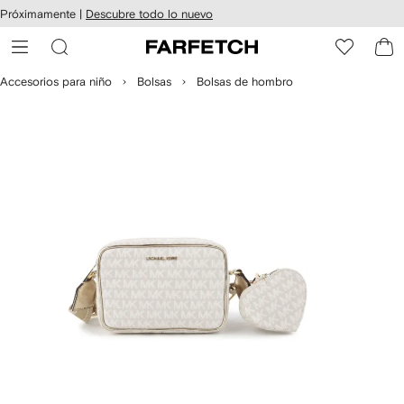
cesibilidad
Ir al
Próximamente |
Descubre todo lo nuevo
contenido
ARFETCH
principal
Accesorios para niño
Bolsas
Bolsas de hombro