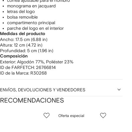
correa ajustable para el hombro
monograma en jacquard
letras del logo
bolsa removible
compartimento principal
parche del logo en el interior
Medidas del producto
ancho: 17.5 cm (6.88 in)
altura: 12 cm (4.72 in)
profundidad: 5 cm (1.96 in)
Composición
Exterior:
Algodón 77%,
Poliéster 23%
ID de FARFETCH:
26766814
ID de la Marca:
R30268
ENVÍOS, DEVOLUCIONES Y VENDEDORES
RECOMENDACIONES
Mostrando
1
2
3
Oferta especial
de
de
de
de
12
12
12
2