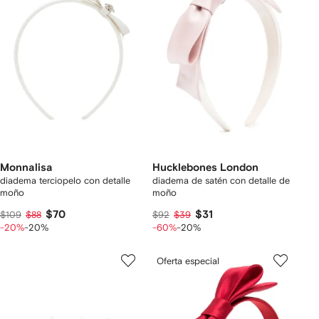
Monnalisa
Hucklebones London
diadema terciopelo con detalle
diadema de satén con detalle de
moño
moño
$70
$31
$109
$88
$92
$39
-20%
-20%
-60%
-20%
Oferta especial