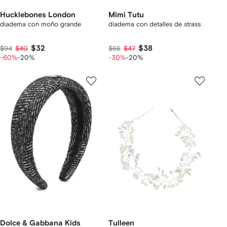
Hucklebones London
Mimi Tutu
diadema con moño grande
diadema con detalles de strass
$32
$38
$94
$40
$66
$47
-60%
-20%
-30%
-20%
Dolce & Gabbana Kids
Tulleen