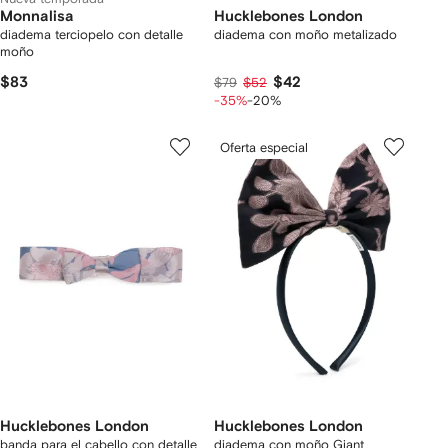
Monnalisa
Hucklebones London
diadema terciopelo con detalle
diadema con moño metalizado
moño
$83
$42
$79
$52
-35%
-20%
Oferta especial
Hucklebones London
Hucklebones London
banda para el cabello con detalle
diadema con moño Giant