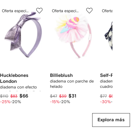
Mostrando
1
2
3
Oferta especial
Oferta especial
Oferta especial
de
de
de
de
4
4
4
4
rtículos
Hucklebones
Billieblush
Self-Portrait Kids
London
diadema con parche de
diadema con motivo 
helado
cuadros y moño
diadema con efecto
metalizado y detalle de
$66
$31
$44
$110
$83
$47
$39
$77
$55
moño
-25%
-20%
-15%
-20%
-30%
-20%
Explora más