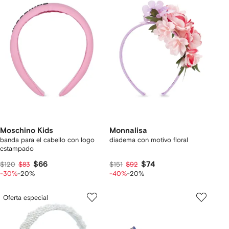
Moschino Kids
Monnalisa
banda para el cabello con logo
diadema con motivo floral
estampado
$66
$74
$120
$83
$151
$92
-30%
-20%
-40%
-20%
Oferta especial