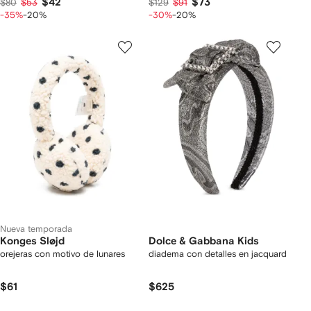
$42
$73
$80
$53
$129
$91
-35%
-20%
-30%
-20%
Nueva temporada
Konges Sløjd
Dolce & Gabbana Kids
orejeras con motivo de lunares
diadema con detalles en jacquard
$61
$625