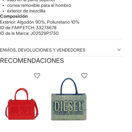
correa removible para el hombro
exterior de mezclilla
Composición
Exterior:
Algodón 90%,
Poliuretano 10%
ID de FARFETCH:
33273678
ID de la Marca:
J02529P1730
ENVÍOS, DEVOLUCIONES Y VENDEDORES
RECOMENDACIONES
Mostrando
1
2
3
de
de
de
de
12
12
12
2
rtículos