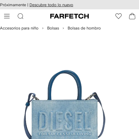
cesibilidad
Ir al
Próximamente |
Descubre todo lo nuevo
contenido
ARFETCH
principal
Accesorios para niño
Bolsas
Bolsas de hombro