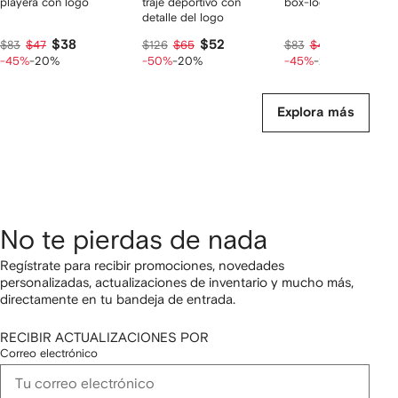
playera con logo
traje deportivo con
box-logo cotton T-shi
detalle del logo
$38
$52
$38
$83
$47
$126
$65
$83
$47
-45%
-20%
-50%
-20%
-45%
-20%
Explora más
No te pierdas de nada
Regístrate para recibir promociones, novedades
personalizadas, actualizaciones de inventario y mucho más,
directamente en tu bandeja de entrada.
RECIBIR ACTUALIZACIONES POR
Correo electrónico