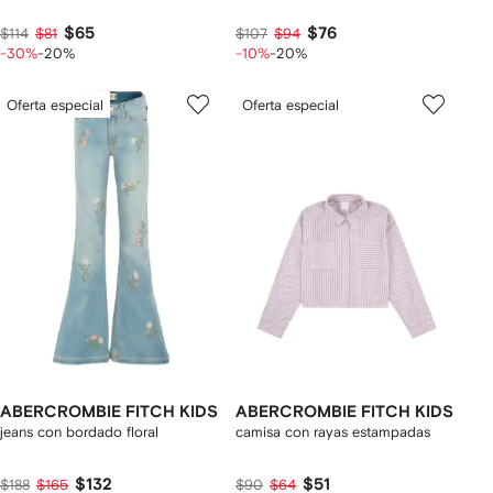
$65
$76
$114
$81
$107
$94
-30%
-20%
-10%
-20%
Oferta especial
Oferta especial
ABERCROMBIE FITCH KIDS
ABERCROMBIE FITCH KIDS
jeans con bordado floral
camisa con rayas estampadas
$132
$51
$188
$165
$90
$64