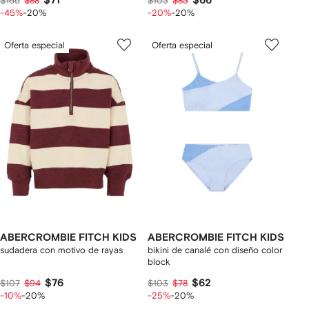
$71
$66
$165
$88
$103
$83
-45%
-20%
-20%
-20%
Oferta especial
Oferta especial
ABERCROMBIE FITCH KIDS
ABERCROMBIE FITCH KIDS
sudadera con motivo de rayas
bikini de canalé con diseño color
block
$76
$62
$107
$94
$103
$78
-10%
-20%
-25%
-20%