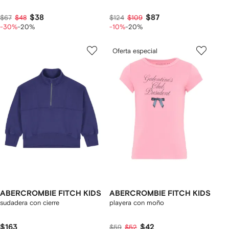
$38
$87
$67
$48
$124
$109
-30%
-20%
-10%
-20%
Oferta especial
ABERCROMBIE FITCH KIDS
ABERCROMBIE FITCH KIDS
sudadera con cierre
playera con moño
$163
$42
$59
$52