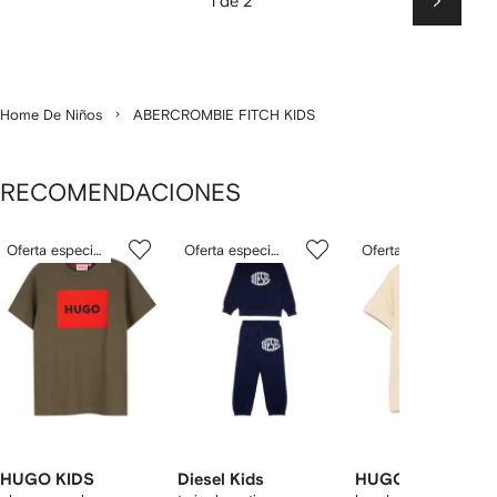
1 de 2
Siguien
Home De Niños
ABERCROMBIE FITCH KIDS
RECOMENDACIONES
Mostrando
1
2
3
Oferta especial
Oferta especial
Oferta especial
de
de
de
de
12
12
12
2
rtículos
HUGO KIDS
Diesel Kids
HUGO KIDS