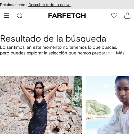
cesibilidad
Ir al
Próximamente |
Descubre todo lo nuevo
contenido
ARFETCH
principal
Resultado de la búsqueda
Lo sentimos, en este momento no tenemos lo que buscas,
pero puedes explorar la selección que hemos preparado
Más
especialmente para ti. También puedes comprar por
categorías utilizando los links a continuación.
1
2
de
de
4
4