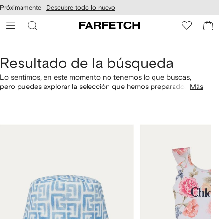
cesibilidad
Ir al
Próximamente |
Descubre todo lo nuevo
contenido
ARFETCH
principal
Resultado de la búsqueda
Lo sentimos, en este momento no tenemos lo que buscas,
pero puedes explorar la selección que hemos preparado
Más
especialmente para ti. También puedes comprar por
categorías utilizando los links a continuación.
1
2
de
de
4
4