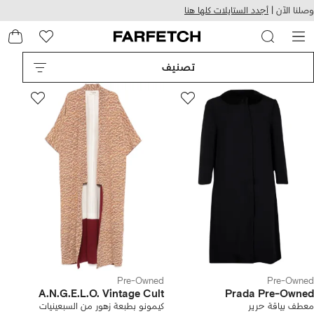
هيل
التخطي
وصلنا الآن |
أجدد الستايلات كلها هنا
استخدام
للمحتوى
ى
الرئيسي
FARFETC
تصنيف
Pre-Owned
Pre-Owned
A.N.G.E.L.O. Vintage Cult
Prada Pre-Owned
معطف بياقة حرير
كيمونو بطبعة زهور من السبعينيات