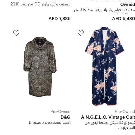
Owned
معطف بجيب وأزرار GG من عقد 2010
معطف بحزام وأطراف بغرز متداخلة من
عقد الألفينيات
AED 7,885
AED 5,480
Pre-Owned
Pre-Owned
D&G
A.N.G.E.L.O. Vintage Cult
كيمونو كلاسيكي بطبعة زهور من
Brocade oversized coat
السبعينيات