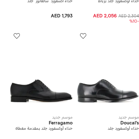
حذاء أوكسفورد جلد برباط
حذاء أكسفورد 'سالفاتور' جلد
AED 1,793
AED 2,056
AED 2,304
-%10
موسم جديد
موسم جديد
Ferragamo
Doucal's
حذاء أوكسفورد جلد
حذاء أوكسفورد جلد بمقدمة مغطاة