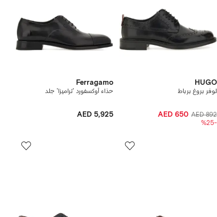
Ferragamo
HUGO
لوفر بروغ برباط
حذاء أوكسفورد 'تراميزا' جلد
AED 5,925
AED 650
AED 892
-%25