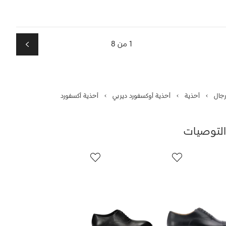
1 من 8
التالي
رجال
أحذية
أحذية أوكسفورد ديربي
أحذية أكسفورد
التوصيات
رض
12
من
ن
12
1
نتجات