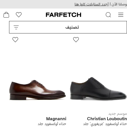
هيل
التخطي
وصلنا الآن |
أجدد الستايلات كلها هنا
استخدام
للمحتوى
ى
الرئيسي
FARFETC
تصنيف
موسم جديد
Magnanni
Christian Louboutin
حذاء أوكسفورد 'غريغوري' جلد
حذاء أوكسفورد جلد