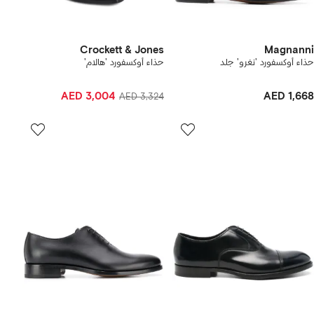
Crockett & Jones
Magnanni
حذاء أوكسفورد 'نغرو' جلد
حذاء أوكسفورد 'هالام'
AED 3,004
AED 1,668
AED 3,324