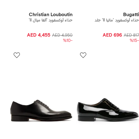
Christian Louboutin
Bugatti
حذاء أوكسفورد 'ماتيا ll' جلد
حذاء أوكسفورد 'ألفا ميال ll'
AED 4,455
AED 696
AED 4,950
AED 817
-%10
-%15