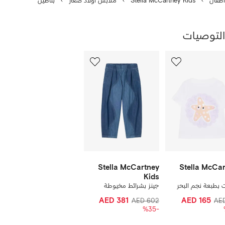
أطفال
Stella McCartney Kids
ملابس أولاد صغار
بناطيل
التوصيات
رض
12
من
ن
12
1
نتجات
Stella McCartney
Stella McCa
Kids
 بطبعة نجم البحر
جينز بشرائط مخيوطة
ك
AED 381
AED 165
AED 602
AE
-%35