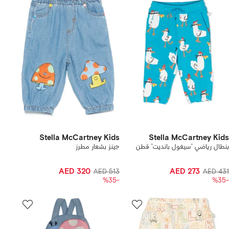
Stella McCartney Kids
Stella McCartney Kids
بنطال رياضي 'سيغول بانديت' قطن
جينز بشعار مطرز
AED 320
AED 273
AED 513
AED 431
-%35
-%35