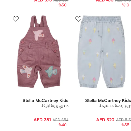
AED 375
AED 473
AED 551
AED 549
-%30
-%10
Stella McCartney Kids
Stella McCartney Kids
جينز بقصة مستقيمة
دنغري بزينة أبليكة
AED 381
AED 320
AED 654
AED 513
-%40
-%35