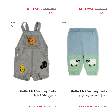
AED 286
AED 254
AED 420
AED 374
-%30
-%30
Stella McCartney Kids
Stella McCartney Kids
بنطال منسوج ومنقوش
دنغري بأبليكة شارات