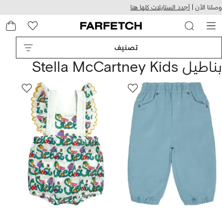
هيل
التخطي
وصلنا الآن |
أجدد الستايلات كلها هنا
استخدام
للمحتوى
ى
الرئيسي
FARFETC
تصنيف
بناطيل Stella McCartney Kids